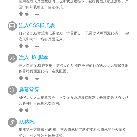
应用在载入页面数据时出现加载进度提示，包括页面顶部进度条、页
面中间加载动画，自选样式。
|
注入CSS样式表
自定义CSS样式表以调整APP内界面UI，无需改动页面源代码，一键
注入影响APP所有页面元素。
|
注入 JS 脚本
注入自定义JS脚本用于增强页面功能以更好的适配App，无需修改服
务器端页面源代码，在线配置。
|
屏幕常亮
APP启动之后屏幕常亮，不受设备系统屏保限制，长期常亮状态，适
合各种广告或展示类应用。
X5内核
集成第三方腾讯X5内核，整合腾讯底层浏览技术和腾讯平台资源及
能力，可大幅改善应用体验。