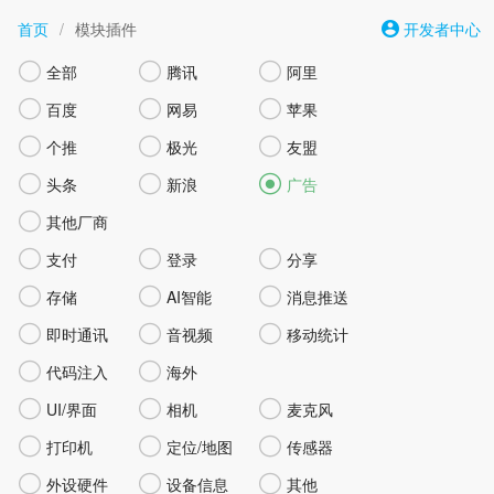
首页
/
模块插件
开发者中心



全部
腾讯
阿里



百度
网易
苹果



个推
极光
友盟



头条
新浪
广告

其他厂商



支付
登录
分享



存储
AI智能
消息推送



即时通讯
音视频
移动统计


代码注入
海外



UI/界面
相机
麦克风



打印机
定位/地图
传感器



外设硬件
设备信息
其他